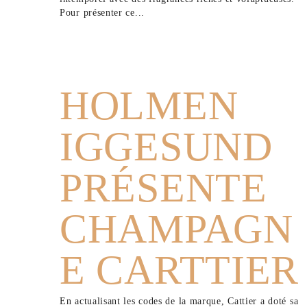
Pour présenter ce...
HOLMEN
IGGESUND
PRÉSENTE
CHAMPAGN
E CARTTIER
En actualisant les codes de la marque, Cattier a doté sa