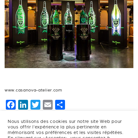
www.casanova-atelier.com
F
Li
T
E
P
a
n
wi
m
ar
Nous utilisons des cookies sur notre site Web pour
c
k
tt
ai
ta
vous offrir l'expérience la plus pertinente en
e
e
er
l
g
mémorisant vos préférences et les visites répétées.