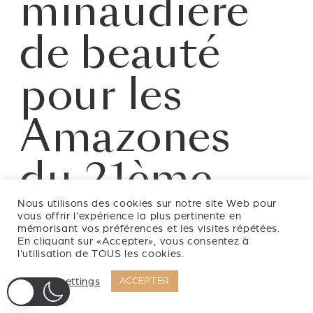
minaudière
o
k
de beauté
pour les
Amazones
du 21ème
siècle
Nous utilisons des cookies sur notre site Web pour
vous offrir l'expérience la plus pertinente en
mémorisant vos préférences et les visites répétées.
En cliquant sur «Accepter», vous consentez à
l'utilisation de TOUS les cookies.
Cookie settings
ACCEPTER
Temyris est la réinterprétation d’une minaudière du
ème
début du 20
siècle qui répond aux enjeux actuels de