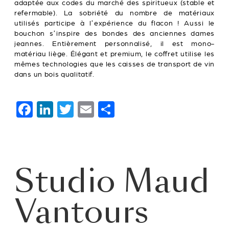
adaptée aux codes du marché des spiritueux (stable et
refermable). La sobriété du nombre de matériaux
utilisés participe à l’expérience du flacon ! Aussi le
bouchon s’inspire des bondes des anciennes dames
jeannes. Entièrement personnalisé, il est mono-
matériau liège. Élégant et premium, le coffret utilise les
mêmes technologies que les caisses de transport de vin
dans un bois qualitatif.
F
Li
T
E
P
a
n
wi
m
ar
c
k
tt
ai
ta
e
e
er
l
g
Studio Maud
b
dI
er
o
n
Vantours
o
k