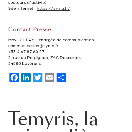
secteurs d’activité.
Site internet :
https://synia.fr/
Contact Presse
Mayli CHERY – chargée de communication
communication@synia.fr
+33 4 67 87 60 27
2, rue du Perpignan, ZAC Descartes
34880 Lavérune
F
Li
T
E
P
a
n
wi
m
ar
c
k
tt
ai
ta
e
e
er
l
g
Temyris, la
b
dI
er
o
n