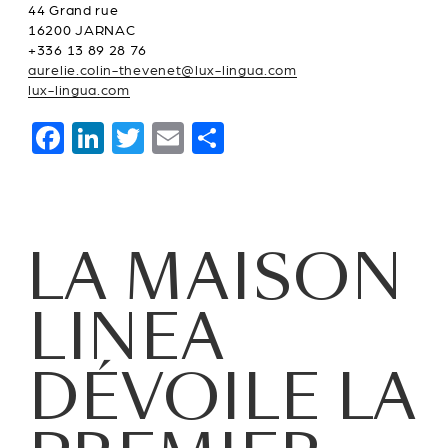
44 Grand rue
16200 JARNAC
+336 13 89 28 76
aurelie.colin-thevenet@lux-lingua.com
lux-lingua.com
F
Li
T
E
P
a
n
wi
m
ar
c
k
tt
ai
ta
e
e
er
l
g
LA MAISON
b
dI
er
o
n
LINEA
o
k
DÉVOILE LA