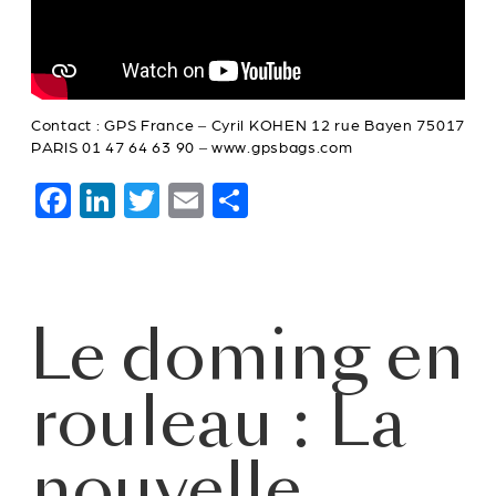
Contact : GPS France – Cyril KOHEN 12 rue Bayen 75017
PARIS 01 47 64 63 90 – www.gpsbags.com
F
Li
T
E
P
a
n
wi
m
ar
c
k
tt
ai
ta
e
e
er
l
g
Le doming en
b
dI
er
o
n
rouleau : La
o
k
nouvelle