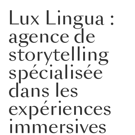
e
e
er
l
g
Lux Lingua :
b
dI
er
o
n
agence de
o
k
storytelling
spécialisée
dans les
expériences
immersives