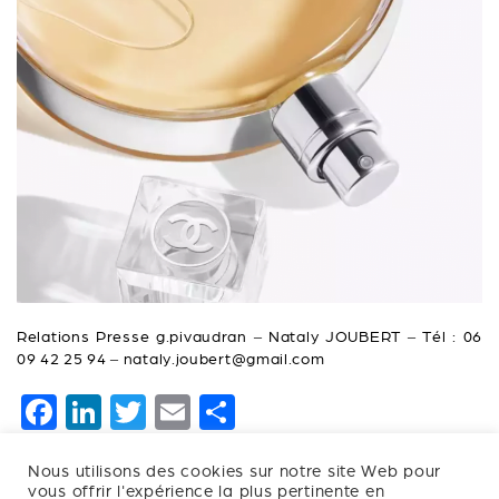
Relations Presse g.pivaudran – Nataly JOUBERT – Tél : 06
09 42 25 94 – nataly.joubert@gmail.com
F
Li
T
E
P
a
n
wi
m
ar
Nous utilisons des cookies sur notre site Web pour
c
k
tt
ai
ta
vous offrir l'expérience la plus pertinente en