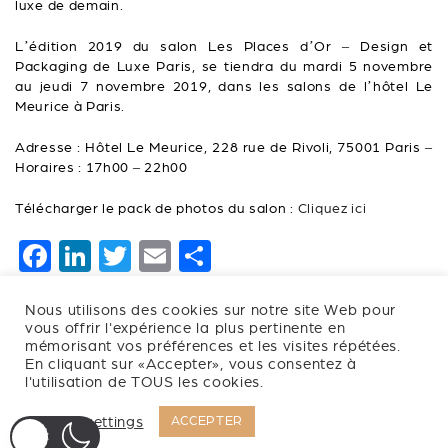
luxe de demain.
L’édition 2019 du salon Les Places d’Or – Design et
Packaging de Luxe Paris, se tiendra du mardi 5 novembre
au jeudi 7 novembre 2019, dans les salons de l’hôtel Le
Meurice à Paris.
Adresse : Hôtel Le Meurice, 228 rue de Rivoli, 75001 Paris –
Horaires : 17h00 – 22h00
Télécharger le pack de photos du salon :
Cliquez ici
F
Li
T
E
P
a
n
wi
m
ar
Nous utilisons des cookies sur notre site Web pour
c
k
tt
ai
ta
vous offrir l'expérience la plus pertinente en
e
e
er
l
g
mémorisant vos préférences et les visites répétées.
En cliquant sur «Accepter», vous consentez à
b
dI
er
l'utilisation de TOUS les cookies.
o
n
Cookie settings
ACCEPTER
Newsletter
o