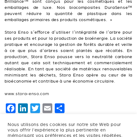
Brilliance™ sont conçus pour les cosmétiques et les
emballages de luxe. Nos biocomposites DuraSense™
peuvent réduire la quantité de plastique dans les
emballages primaires des produits cosmétiques. »
Stora Enso s’efforce d’utiliser l’intégralité de l’arbre pour
ses produits et pour la production de bioénergie. La société
pratique et encourage la gestion de forêts durable et veille
à ce que plus d’arbres soient plantés que récoltés. En
production, Stora Enso pousse vers la neutralité carbone
autant que cela soit techniquement et commercialement
réalisable. En tant que société de matériaux renouvelables
minimisant les déchets, Stora Enso opère au cœur de la
bioéconomie et contribue à une économie circulaire.
www.stora-enso.com
F
Li
T
E
P
a
n
wi
m
ar
Nous utilisons des cookies sur notre site Web pour
c
k
tt
ai
ta
vous offrir l'expérience la plus pertinente en
mémorisant vos préférences et les visites répétées.