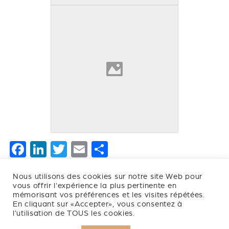
F
Li
T
E
P
a
n
wi
m
ar
Nous utilisons des cookies sur notre site Web pour
c
k
tt
ai
ta
vous offrir l'expérience la plus pertinente en
e
e
er
l
g
mémorisant vos préférences et les visites répétées.
En cliquant sur «Accepter», vous consentez à
b
dI
er
l'utilisation de TOUS les cookies.