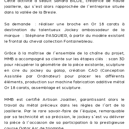
Cette activité a séduit Sandra BILOE, créatrice de haute
joaillerie, qui s’est alors rapprochée de l’entreprise située
dans la vallée de la Bresle.
Sa demande : réaliser une broche en Or 18 carats à
destination du talentueux Jockey ambassadeur de la
marque : Stéphane PASQUIER, à partir du modèle existant
le frontal du cheval collection Fontainebleau.
Grâce à la maîtrise de l’ensemble de la chaîne du projet,
MMB a accompagné sa cliente sur les étapes clés : scan 3D
pour récupérer la géométrie de la pièce existante, sculpture
en cire du jockey au galop, création CAO (Conception
Assistée par Ordinateur) pour placer les différents
éléments, production sur machine fabrication additive métal
Or 18 carats, assemblage et sculpture.
MMB est certifié Artisan Joaillier, garantissant alors le
travail du métal précieux dans les règles de l’art de la
joaillerie. Par le rare savoir-faire de l’équipe, remarquable
par sa technicité et sa précision, le jockey s’est vu délivrer
la pièce à l’occasion de sa participation à la prestigieuse
course Qatar Arc de triomphe.