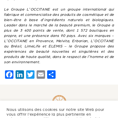
Le Groupe L’OCCITANE est un groupe international qui
fabrique et commercialise des produits de cosmétique et de
bien-être à base d’ingrédients naturels et biologiques.
Leader dans le marché de la beauté premium, le Groupe a
plus de 3 400 points de vente, dont 1 572 boutiques en
propre, et une présence dans 90 pays. Avec six marques –
L’OCCITANE en Provence, Melvita, Erborian, L’OCCITANE
au Brésil, LimeLife et ELEMIS – le Groupe propose des
expériences de beauté nouvelles et singulières et des
produits de haute qualité, dans le respect de l’homme et de
son environnement.
F
Li
T
E
P
a
n
wi
m
ar
c
k
tt
ai
ta
e
e
er
l
g
b
dI
er
Nous utilisons des cookies sur notre site Web pour
o
n
vous offrir l'expérience la plus pertinente en