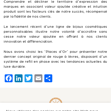
Comprendre et décliner le territoire d’expression des
marques en associant valeur ajoutée créative et intuition
produit sont les facteurs clés de notre succès, récompensé
par la fidélité de nos clients.
Le lancement récent d’une ligne de bijoux cosmétiques
personnalisables illustre notre volonté d’accroître sans
cesse notre valeur ajoutée en offrant à nos clients
innovation et différenciation.
Nous avons choisi les ‘Places d’Or’ pour présenter notre
dernier concept original de rouge à lèvres, disposant d’un
système de refill en phase avec les tendances actuelles du
luxe durable.
F
Li
T
E
P
a
n
wi
m
ar
c
k
tt
ai
ta
e
e
er
l
g
b
dI
er